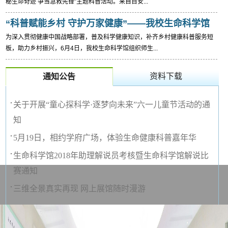
秘生命奇迹 争当急救先锋”主题科普活动。来自百安...
“科普赋能乡村 守护万家健康”——我校生命科学馆
为深入贯彻健康中国战略部署，普及科学健康知识，补齐乡村健康科普服务短
走进八角村...
板，助力乡村振兴，6月4日，我校生命科学馆组织师生...
资料下载
通知公告
关于开展“童心探科学·逐梦向未来”六一儿童节活动的通
知
5月19日，相约学府广场，体验生命健康科普嘉年华
生命科学馆2018年助理解说员考核暨生命科学馆解说比
赛通知
三维全景真实再现 网上展馆随时漫游