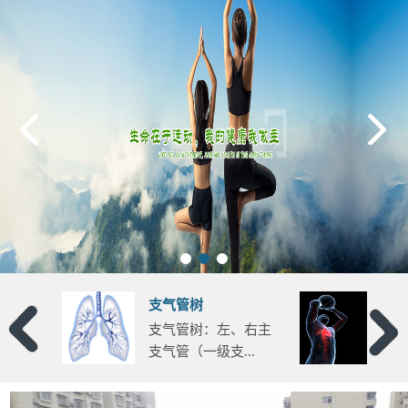
树
心脏泵血与运动
树：左、右主
运动时，心脏的每搏
一级支...
输出量运动时是...